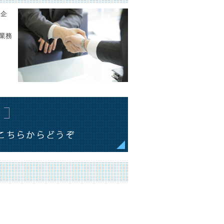
ー企
業務