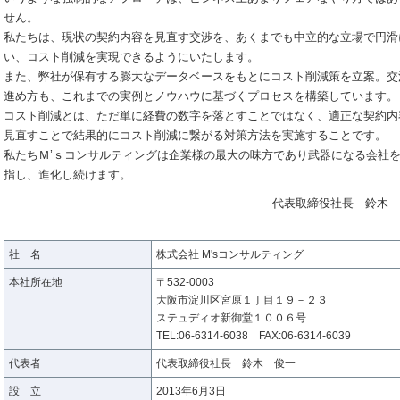
せん。
私たちは、現状の契約内容を見直す交渉を、あくまでも中立的な立場で円滑
い、コスト削減を実現できるようにいたします。
また、弊社が保有する膨大なデータベースをもとにコスト削減策を立案。交
進め方も、これまでの実例とノウハウに基づくプロセスを構築しています。
コスト削減とは、ただ単に経費の数字を落とすことではなく、適正な契約内
見直すことで結果的にコスト削減に繋がる対策方法を実施することです。
私たちＭ’ｓコンサルティングは企業様の最大の味方であり武器になる会社
指し、進化し続けます。
代表取締役社長 鈴木 
社 名
株式会社 M'sコンサルティング
本社所在地
〒532-0003
大阪市淀川区宮原１丁目１９－２３
ステュディオ新御堂１００６号
TEL:06-6314-6038 FAX:06-6314-6039
代表者
代表取締役社長 鈴木 俊一
設 立
2013年6月3日