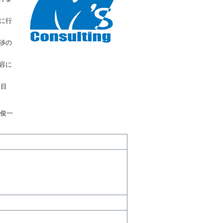
に行
渉の
容に
を目
俊一